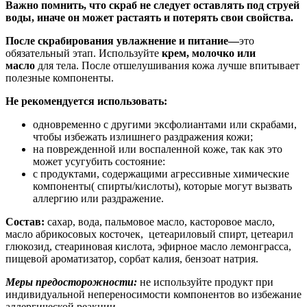
Важно помнить, что скраб не следует оставлять под струей
воды, иначе он может растаять и потерять свои свойства.
После скрабирования у
влажнение и питание—
э
то
обязательный этап. Используйте
крем, молочко или
масло
для тела. После отшелушивания кожа лучше впитывает
полезные компоненты.
Не рекомендуется использовать:
одновременно с другими эксфолиантами или скрабами,
чтобы избежать излишнего раздражения кожи;
на поврежденной или воспаленной коже, так как это
может усугубить состояние:
с продуктами, содержащими агрессивные химические
компоненты( спирты/кислоты), которые могут вызвать
аллергию или раздражение.
Состав:
сахар, вода, пальмовое масло, касторовое масло,
масло абрикосовых косточек, цетеариловый спирт, цетеарил
глюкозид, стеариновая кислота, эфирное масло лемонграсса,
пищевой ароматизатор, сорбат калия, бензоат натрия.
Меры предосторожности:
не используйте продукт при
индивидуальной непереносимости компонентов во избежание
аллергической реакции.