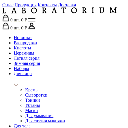
О нас
Продукция
Контакты
Доставка
0
шт.
0 Р
0
шт.
0 Р
Новинки
Распродажа
Кислоты
Церамиды
Летняя серия
Зимняя серия
Наборы
Для лица
Кремы
Сыворотки
Тоники
Убтаны
Маски
Для умывания
Для снятия макияжа
Для тела