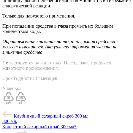
индивидуальной непереносимости компонентов во избежание
аллергической реакции.
Только для наружного применения.
При попадании средства в глаза промыть их большим
количеством воды.
Обращаем ваше внимание на то, что состав средства
может измениться. Актуальная информация указана на
этикетке средства.
Не
тестируется на животных. Не содержит проду
к
тов
ж
и
во
т
ного происхождения.
Срок годности:
14 месяцев.
Упаковка:
Клубничный сахарный скраб 300 мл
300 мл.
Конфетный сахарный скраб 300 мл*