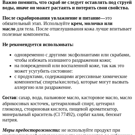
Важно помнить, что скраб не следует оставлять под струей
воды, иначе он может растаять и потерять свои свойства.
После скрабирования у
влажнение и питание—
э
то
обязательный этап. Используйте
крем, молочко или
масло
для тела. После отшелушивания кожа лучше впитывает
полезные компоненты.
Не рекомендуется использовать:
одновременно с другими эксфолиантами или скрабами,
чтобы избежать излишнего раздражения кожи;
на поврежденной или воспаленной коже, так как это
может усугубить состояние:
с продуктами, содержащими агрессивные химические
компоненты( спирты/кислоты), которые могут вызвать
аллергию или раздражение.
сахар,
вода, пальмовое масло, касторовое масло, масло
Состав:
абрикосовых косточек, цетеариловый спирт, цетеарил
глюкозид, стеариновая кислота, пищевой ароматизатор,
минеральный краситель (
Cl
77492), сорбат калия, бензоат
натрия.
Меры предосторожности:
не используйте продукт при