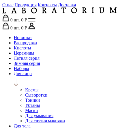
О нас
Продукция
Контакты
Доставка
0
шт.
0 Р
0
шт.
0 Р
Новинки
Распродажа
Кислоты
Церамиды
Летняя серия
Зимняя серия
Наборы
Для лица
Кремы
Сыворотки
Тоники
Убтаны
Маски
Для умывания
Для снятия макияжа
Для тела