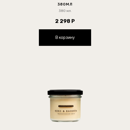
380МЛ
380 мл.
2 298 Р
В корзину