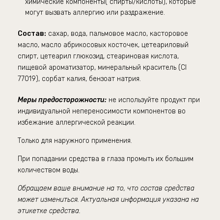
химические компоненты( спирты/кислоты), которые
могут вызвать аллергию или раздражение.
Состав:
с
ахар, вода, пальмовое масло, касторовое
масло, масло абрикосовых косточек, цетеариловый
спирт, цетеарил глюкозид, стеариновая кислота,
пищевой ароматизатор, минеральный краситель (CI
77019), сорбат калия, бензоат натрия
.
Меры предосторожности:
не используйте продукт при
индивидуальной непереносимости компонентов во
избежание аллергической реакции.
Только для наружного применения.
При попадании средства в глаза промыть их большим
количеством воды.
Обращаем ваше внимание на то, что состав средства
может измениться. Актуальная информация указана на
этикетке средства.