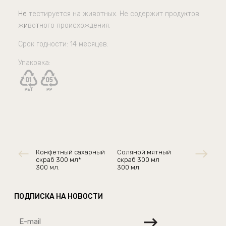
Не
тестируется на животных. Не содержит проду
к
тов
ж
и
во
т
ного происхождения.
Срок годности:
14 месяцев.
Упаковка:
Конфетный сахарный
Соляной мятный
скраб 300 мл*
скраб 300 мл
300 мл.
300 мл.
ПОДПИСКА НА НОВОСТИ