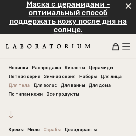
Маска с церамидами -
оптимальный способ
поддержать кожу после дня на
солнце.
Новинки
Распродажа
Кислоты
Церамиды
Летняя серия
Зимняя серия
Наборы
Для лица
Для тела
Для волос
Для ванны
Для дома
По типам кожи
Все продукты
Кремы
Мыло
Скрабы
Дезодоранты