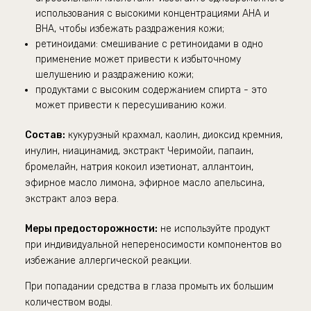
использования с высокими концентрациями AHA и
BHA, чтобы избежать раздражения кожи;
ретиноидами: смешивание с ретиноидами в одно
применение может привести к избыточному
шелушению и раздражению кожи;
продуктами с высоким содержанием спирта - это
может привести к пересушиванию кожи.
Состав:
к
укурузный крахмал, каолин, диоксид кремния,
инулин, ниацинамид, экстракт Черимойи, папаин,
бромелайн, натрия кокоил изетионат, аллантоин,
эфирное масло лимона, эфирное масло апельсина,
экстракт алоэ вера.
Меры предосторожности:
не используйте продукт
при индивидуальной непереносимости компонентов во
избежание аллергической реакции.
При попадании средства в глаза промыть их большим
количеством воды.