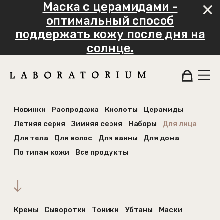
Маска с церамидами -
оптимальный способ
поддержать кожу после дня на
солнце.
Новинки
Распродажа
Кислоты
Церамиды
Летняя серия
Зимняя серия
Наборы
Для лица
Для тела
Для волос
Для ванны
Для дома
По типам кожи
Все продукты
Кремы
Сыворотки
Тоники
Убтаны
Маски