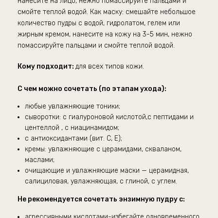
нанесите на лицо, нежно помассируйте пальцами и
смойте теплой водой.
Как маску:
смешайте небольшое
количество пудры с водой, гидролатом, гелем или
жирным кремом, нанесите на кожу на 3-5 мин, нежно
помассируйте пальцами и смойте теплой водой.
Кому подходит:
для всех типов кожи.
С чем можно сочетать (по этапам ухода):
любые увлажняющие тоники;
сыворотки: с гиалуроновой кислотой,с пептидами и
центеллой , с ниацинамидом;
с антиоксидантами (вит. С, Е);
кремы: увлажняющие с церамидами, скваланом,
маслами;
очищающие и увлажняющие маски — церамидная,
салициловая, увлажняющая, с глиной, с углем.
Не рекомендуется сочетать энзимную пудру с:
агрессивными кислотами-избегайте одновременного