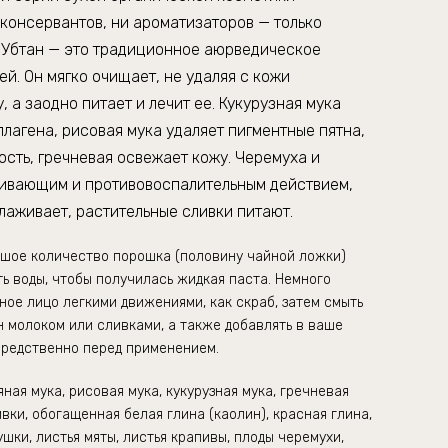
и консервантов, ни ароматизаторов — только
 Убтан — это традиционное аюрведическое
ей. Он мягко очищает, не удаляя с кожи
, а заодно питает и лечит ее. Кукурузная мука
лагена, рисовая мука удаляет пигментные пятна,
ость, гречневая освежает кожу. Черемуха и
ивающим и противовоспалительным действием,
лаживает, растительные сливки питают.
шое количество порошка (половину чайной ложки)
ть воды, чтобы получилась жидкая паста. Немного
ное лицо легкими движениями, как скраб, затем смыть
н молоком или сливками, а также добавлять в ваше
средственно перед применением.
яная мука, рисовая мука, кукурузная мука, гречневая
вки, обогащенная белая глина (каолин), красная глина,
шки, листья мяты, листья крапивы, плоды черемухи,