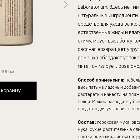
Laboratorium
. Здесь нет н
натуральные ингредиенты.
средство для ухода за кож
естественные жиры и влагу
стимулирует выработку кол
овсяная возвращает упруг
ромашка обладают успока
мята тонизирует, роза омо
400 мл.
Способ применения:
неболь
высыпать на ладонь и добави
 корзину
растереть и нанести на влаж
водой. Можно разводить убта
средство для умывания непо
Состав:
г
ороховая мука, овс
мука, сухие растительные сли
цветки ромашки, листья петру