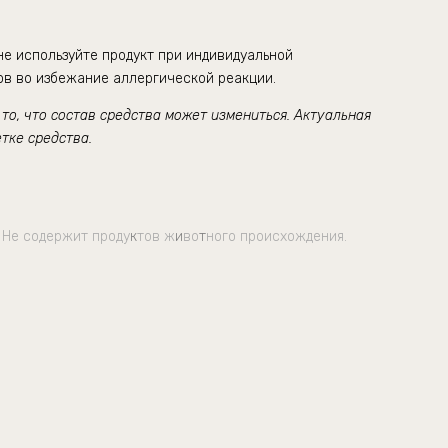
е используйте продукт при индивидуальной
в во избежание аллергической реакции.
о, что состав средства может измениться. Актуальная
тке средства.
 Не содержит проду
к
тов ж
и
во
т
ного происхождения.