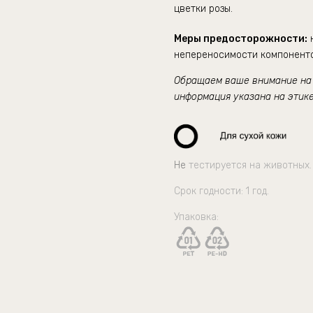
цветки розы
.
Меры предосторожности:
н
непереносимости компоненто
Обращаем ваше внимание на т
информация указана на этике
Не
тестируется на животных.
Срок годности: 1 год.
Упаковка: