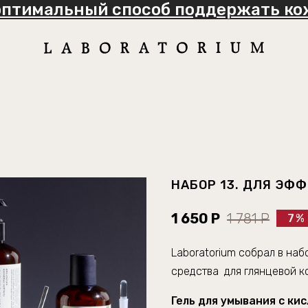
оптимальный способ поддержать кож
НАБОР 13. ДЛЯ ЭФ
1 650 Р
1 781 Р
7%
Laboratorium
собрал
в
наб
средства
для
глянцевой
к
Гель для умывания с ки