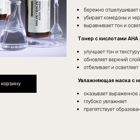
бережно отшелушивает 
убирает комедоны и чер
выравнивает тон и осве
Тонер с кислотами AHA
улучшает тон и текстур
обновляет верхний слой
отбеливает и осветляет
Увлажняющая маска с 
 корзину
оказывает выраженное 
глубоко увлажняет
препятствует образова