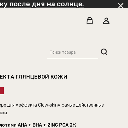
у после дня на солнце.
ФЕКТА ГЛЯНЦЕВОЙ КОЖИ
оре
для «э
ффекта
Glow‑skin»
самые
действенные
ожи.
слотами АНА + BHA + ZINC PCA 2%