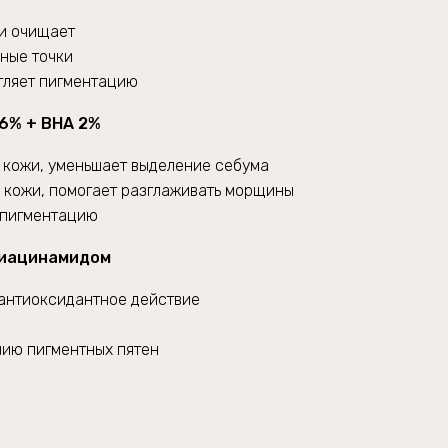
и очищает
ные точки
тляет пигментацию
 6% + BHA 2%
у кожи, уменьшает выделение себума
 кожи, помогает разглаживать морщины
 пигментацию
ниацинамидом
антиоксидантное действие
нию пигментных пятен