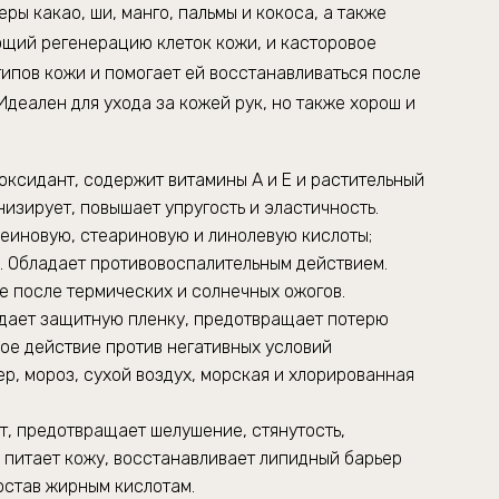
еры какао, ши, манго, пальмы и кокоса, а также
щий регенерацию клеток кожи, и касторовое
типов кожи и помогает ей восстанавливаться после
Идеален для ухода за кожей рук, но также хорош и
оксидант, содержит витамины А и Е и растительный
низирует, повышает упругость и эластичность.
еиновую, стеариновую и линолевую кислоты;
PP. Обладает противовоспалительным действием.
е после термических и солнечных ожогов.
дает защитную пленку, предотвращает потерю
ное действие против негативных условий
р, мороз, сухой воздух, морская и хлорированная
т, предотвращает шелушение, стянутость,
 питает кожу, восстанавливает липидный барьер
остав жирным кислотам.