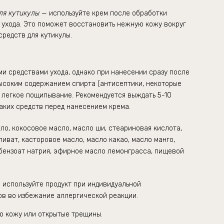
ля кутикулы
— используйте крем после обработки
 ухода. Это поможет восстановить нежную кожу вокруг
средств для кутикулы.
ми средствами ухода, однако при нанесении сразу после
высоким содержанием спирта (антисептики, некоторые
 легкое пощипывание. Рекомендуется выждать 5-10
аких средств перед нанесением крема.
ло, кокосовое масло, масло ши, стеариновая кислота,
ливат, касторовое масло, масло какао, масло манго,
 бензоат натрия, эфирное масло лемонграсса, пищевой
е используйте продукт при индивидуальной
ов во избежание аллер
гической реакции.
ю кожу или открытые трещины.