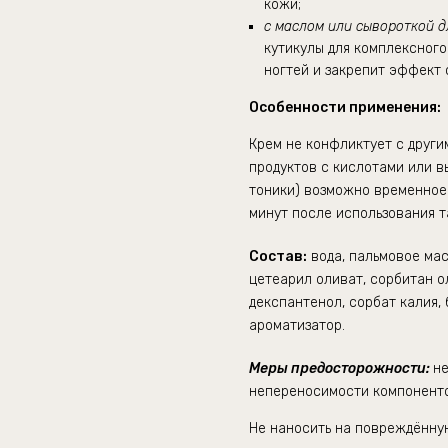
кожи;
с маслом или сывороткой д
кутикулы для комплексного
ногтей и закрепит эффект 
Особенности применения:
Крем не конфликтует с други
продуктов с кислотами или 
тоники) возможно временное
минут после использования т
Состав:
вода, пальмовое мас
цетеарил оливат, сорбитан о
декспантенол, сорбат калия,
ароматизатор.
Меры предосторожности:
н
непереносимости компонент
Не наносить на повреждённу