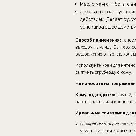
Масло манго — богато ви
Декспантенол — ускоря
действием. Делает сухую
успокаивающее действие
Способ применения:
н
аноси
выходом на улицу. Баттеры 
раздражение от ветра, холода
Используйте крем для интен
смягчить огрубевшую кожу.
Не наносить на повреждё
Кому подходит:
для сухой, 
частого мытья или использов
Идеальные сочетания для 
со скрабом для рук или те
усилит питание и смягчен