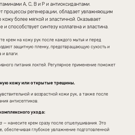
таминами А, С, В и Р и антиоксидантами.
ет процессы регенерации, обладает увлажняющим
 кожу более мягкой и эластичной. Оказывает
 и способствует синтезу коллагена и эластина.
те крем на кожу рук после каждого мытья и перед
создают защитную пленку, предотвращающую сухость и
 и влаги.
сивного питания локтей. Регулярное применение поможет
нную кожу или открытые трещины.
чувствительной и возрастной кожи рук, а также после
ания антисептиков.
комплексного ухода:
ла
— нанесите крем сразу после отшелушивания. Это
ие, обеспечивая глубокое увлажнение подготовленной