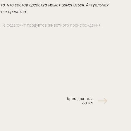
о, что состав средства может измениться. Актуальная
тке средства.
 Не содержит проду
к
тов ж
и
во
т
ного происхождения.
Крем для тела
60 мл.