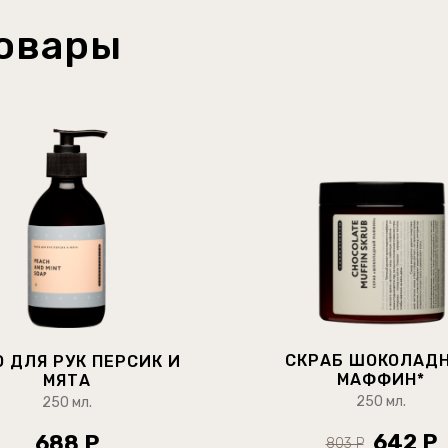
овары
СКРАБ ШОКОЛАД
 ДЛЯ РУК ПЕРСИК И
МАФФИН*
МЯТА
250 мл.
250 мл.
642 Р
688 Р
803 Р