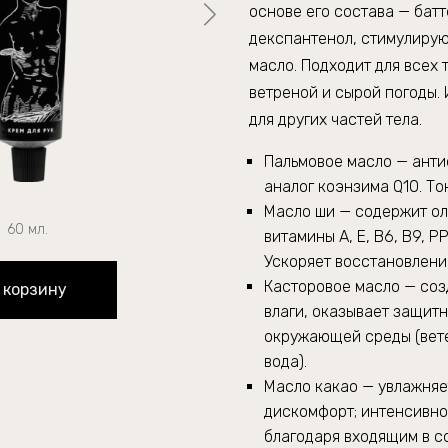
основе его состава — батт
декспантенол, стимулирую
масло. Подходит для всех 
ветреной и сырой погоды. 
для других частей тела.
Пальмовое масло — анти
аналог коэнзима Q10. То
Масло ши — содержит ол
60 мл.
витамины А, Е, B6, B9, 
Ускоряет восстановлени
Касторовое масло — соз
 корзину
влаги, оказывает защит
окружающей среды (вете
вода).
Масло какао — увлажняе
дискомфорт; интенсивно
благодаря входящим в с