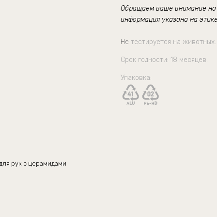
Обращаем ваше внимание на т
информация указана на этике
Не
тестируется на животных.
Срок годности:
18 месяцев.
Упаковка:
для рук с церамидами