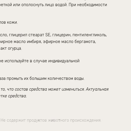
феткой или ополоснуть лицо водой. При необходимости
пов кожи.
сло, глицерил стеарат SE, глицерин,
пентиленгликоль,
фирное масло имбиря, эфирное масло бергамота,
акт огурца.
е используйте в случае индивидуальной
аза промыть их большим количеством воды.
о, что состав средства может измениться. Актуальная
тке средства.
 Не содержит проду
к
тов ж
и
во
т
ного происхождения.