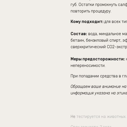
губ. Остатки промокнуть сал
повторить процедуру.
Кому подходит:
для всех ти
Состав:
вода, миндальное ма
бетаин, бензиловый спирт, э
сверхкритический СО2-экстр
Меры предосторожности:
н
непереносимости.
При попадании средства в гл
Обращаем ваше внимание на т
информация указана на этике
Не
тестируется на животных.