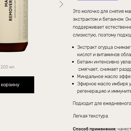
Это молочко для снятия м
экстрактом и бетаином. О
поддерживает естественн
слизистую, поэтому подход
Экстракт огурца снимает
кислот и витаминов обл
Бетаин интенсивно увла
200 мл.
смягчает, снимает разд
Миндальное масло эффек
Эфирное масло имбиря у
 корзину
регенерацию и иммуните
Подходит для ежедневного
Легкая 
Способ применения:
нанест