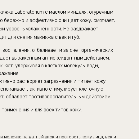
акияжа
Laboratorium
с маслом миндаля, огуречным
но бережно и эффективно очищает кожу, смягчает,
ый уровень увлажненности. Не раздражает
ит для снятия макияжа с век и губ.
 воспаления, отбеливает и за счет органических
адает выраженным антиоксидантным действием.
жняет, удерживая в клетках молекулы воды,
ражение.
тивно растворяет загрязнения и питает кожу.
спокаивает, активно стимулирует клеточную
т, обладает противовоспалительным действием.
 применения и для всех типов кожи.
текстура.
и молочко на ватный диск и протереть кожу лица, век и