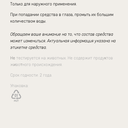
Только для наружного применения.
При попадании средства в глаза, промыть их большим
количеством воды.
Обращаем ваше внимание на то, что состав средства
может измениться. Актуальная информация указана на
этикетке средства.
Не
тестируется на животных. Не содержит проду
к
тов
ж
и
во
т
ного происхождения.
Срок годности: 2 года.
Упаковка: