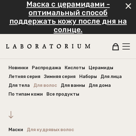
Маска с церамидами -
оптимальный способ
поддержать кожу после дня на
солнце.
Новинки
Распродажа
Кислоты
Церамиды
Летняя серия
Зимняя серия
Наборы
Для лица
Для тела
Для волос
Для ванны
Для дома
По типам кожи
Все продукты
Маски
Для кудрявых волос