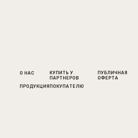
КУПИТЬ У
ПУБЛИЧНАЯ
О НАС
ПАРТНЕРОВ
ОФЕРТА
ПРОДУКЦИЯ
ПОКУПАТЕЛЮ
ДОСТАВКА И
КОНТАКТЫ
ОПЛАТА
© Все права защищены. Laboratorium, 2024