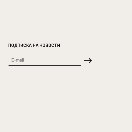
ПОДПИСКА НА НОВОСТИ
О НАС
ПРОДУКЦИЯ
КОНТАКТЫ
КУПИТЬ У ПАРТНЕРОВ
ПОКУПАТЕЛЮ