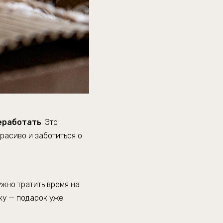
еработать
. Это
расиво и заботиться о
ужно тратить время на
ку — подарок уже