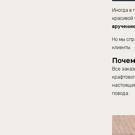
Иногда в 
красивой 
вручени
Но мы спр
клиенты.
Почем
Все заказ
крафтовог
настоящем
повода.