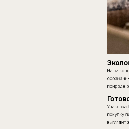
Эколо
Наши кор
осознанны
природе 
Готов
Упаковка 
покупку п
выглядит 