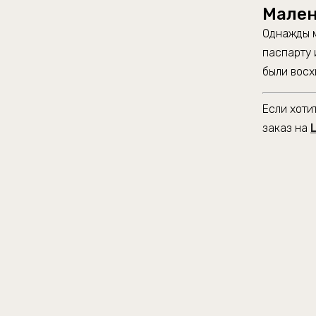
Мален
Однажды м
паспарту 
были вос
Если хоти
заказ на