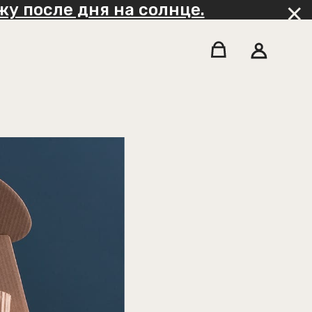
у после дня на солнце.